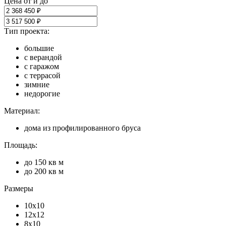
Цена от и до
Тип проекта:
большие
с верандой
с гаражом
с террасой
зимние
недорогие
Материал:
дома из профилированного бруса
Площадь:
до 150 кв м
до 200 кв м
Размеры
10x10
12x12
8x10