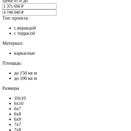
Цена от и до
Тип проекта:
с верандой
с террасой
Материал:
каркасные
Площадь:
до 150 кв м
до 100 кв м
Размеры
10x10
6x10
6x7
6x8
6x9
7x7
7x8