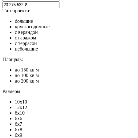
Тип проекта:
большие
круглогодичные
с верандой
с гаражом
с террасой
небольшие
Площадь:
до 150 кв м
до 100 кв м
до 200 кв м
Размеры
10х10
12х12
6х10
6х6
6х7
6х8
6х9