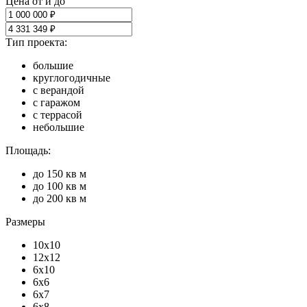
Цена от и до
Тип проекта:
большие
круглогодичные
с верандой
с гаражом
с террасой
небольшие
Площадь:
до 150 кв м
до 100 кв м
до 200 кв м
Размеры
10х10
12х12
6х10
6х6
6х7
6х8