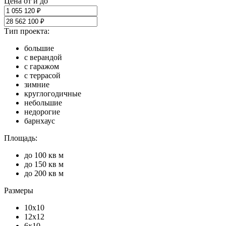
Цена от и до
Тип проекта:
большие
с верандой
с гаражом
с террасой
зимние
круглогодичные
небольшие
недорогие
барнхаус
Площадь:
до 100 кв м
до 150 кв м
до 200 кв м
Размеры
10х10
12х12
6х10