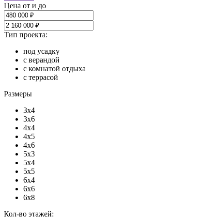
Цена от и до
Тип проекта:
под усадку
с верандой
с комнатой отдыха
с террасой
Размеры
3x4
3x6
4x4
4x5
4x6
5x3
5x4
5x5
6x4
6x6
6x8
Кол-во этажей: