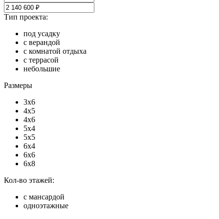
Тип проекта:
под усадку
с верандой
с комнатой отдыха
с террасой
небольшие
Размеры
3x6
4x5
4x6
5x4
5x5
6x4
6x6
6x8
Кол-во этажей:
с мансардой
одноэтажные